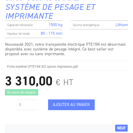
SYSTÈME DE PESAGE ET
IMPRIMANTE
1500 kg
Lithium
Capacité résiduelle
Source énergétique
80 - 115 mm
Hauteur de levée
Nouveauté 2021, notre transpalette électrique PTE15N est désormais
disponible avec système de pesage intégré. Ce best seller est
proposé avec ou sans imprimante.
Fiche matériel (PTE15N SC) option impression.pdf
3 310,00
€
HT
En cours de réappro
AJOUTER AU PANIER
NEUF