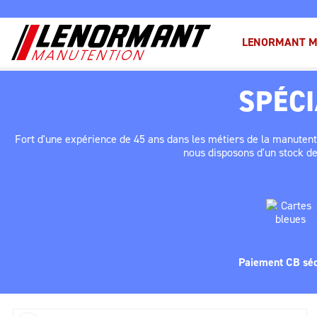
LENORMANT M
SPÉCI
MANUTENTION LÉGÈRE &
ALLUMAGE
ACCESSOIRES
ERGONOMIE
Fort d'une expérience de 45 ans dans les métiers de la manutenti
nous disposons d'un stock de
PHARES & ECLAIRAGE
ROUES & ROULETTES
Paiement CB séc