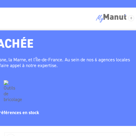
0
TACHÉE
ELÉMENTS DE MANŒUVRE
FILTRES
e, la Marne, et l'Île-de-France. Au sein de nos 6 agences locales
aire appel à notre expertise.
références en stock