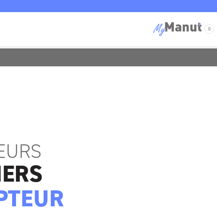
0
ELÉMENTS DE MANŒUVRE
FILTRES
EURS
IERS
PTEUR