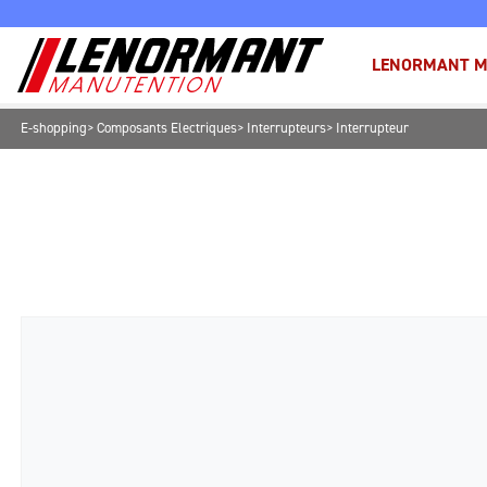
LENORMANT M
E-shopping
Composants Electriques
Interrupteurs
Interrupteur
MANUTENTION LÉGÈRE &
ALLUMAGE
ACCESSOIRES
ERGONOMIE
PHARES & ECLAIRAGE
ROUES & ROULETTES