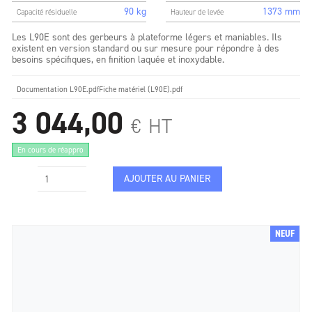
90 kg
1373 mm
Capacité résiduelle
Hauteur de levée
Les L90E sont des gerbeurs à plateforme légers et maniables. Ils
existent en version standard ou sur mesure pour répondre à des
besoins spécifiques, en finition laquée et inoxydable.
Documentation L90E.pdf
Fiche matériel (L90E).pdf
3 044,00
€
HT
En cours de réappro
AJOUTER AU PANIER
NEUF