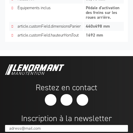
Équipements inclus
Pédale d’activation
des freins sur les
roues arrière.
article.customField.dimensionsPanier
440x498 mm
article.customField.hauteurHorsTout
1692 mm
Restez en contact
Inscription à la newsletter
adress@mail.com